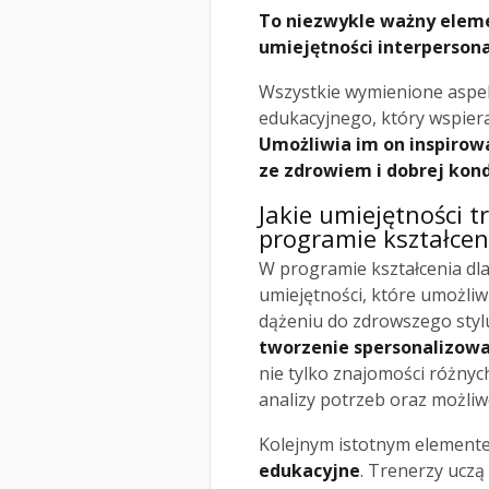
To niezwykle ważny elemen
umiejętności interpersona
Wszystkie wymienione aspe
edukacyjnego, który wspiera
Umożliwia im on inspirowa
ze zdrowiem i dobrej kondy
Jakie umiejętności t
programie kształcen
W programie kształcenia dl
umiejętności, które umożliw
dążeniu do zdrowszego stylu
tworzenie spersonalizow
nie tylko znajomości różnyc
analizy potrzeb oraz możliw
Kolejnym istotnym element
edukacyjne
. Trenerzy uczą 