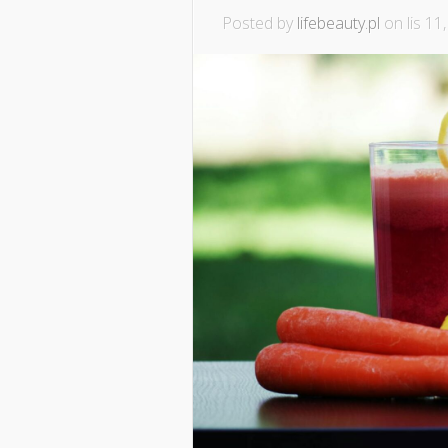
Posted by
lifebeauty.pl
on lis 11