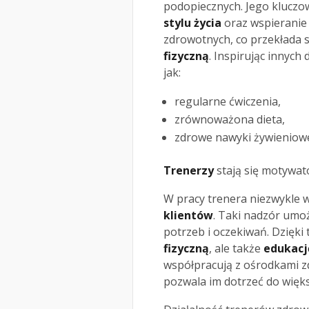
podopiecznych. Jego klucz
stylu życia
oraz wspieranie 
zdrowotnych, co przekłada 
fizyczną
. Inspirując innyc
jak:
regularne ćwiczenia,
zrównoważona dieta,
zdrowe nawyki żywieniow
Trenerzy
stają się motywat
W pracy trenera niezwykle 
klientów
. Taki nadzór umo
potrzeb i oczekiwań. Dzięki
fizyczną
, ale także
edukacj
współpracują z ośrodkami zd
pozwala im dotrzeć do więks