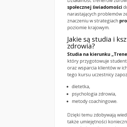
Działalność trenerów zdrow
społecznej świadomości
do
narastających problemów ze
znaczeniu w strategiach
pro
poziomie krajowym.
Jakie są studia i k
zdrowia?
Studia na kierunku „Trene
który przygotowuje student
oraz wsparcia klientów w ic
tego kursu uczestnicy zapoz
dietetka,
psychologia zdrowia,
metody coachingowe.
Dzięki temu zdobywają wied
także umiejętności koniecz