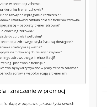
czenie w promocji zdrowia
e na kierunku trener zdrowia?
skie są rozwijane w programie kształcenia?
odowe i możliwości zatrudnienia dla trenerów zdrowia?
pecjalistę – osobisty trener zdrowia?
suje coaching zdrowia?
ejście do zdrowia i wellbeing?
 promocja zdrowego stylu życia są dostępne?
eniowe i dietetyka są ważne?
 wpływa na motywację do zmiany nawyków?
eningu zdrowotnego i rehabilitacji?
 trening i planowanie treningu?
ia ruchowa są wykorzystywane w pracy trenera zdrowia?
i ośrodki zdrowia współpracują z trenerami
ola i znaczenie w
promocji
ną funkcję w poprawie jakości życia swoich