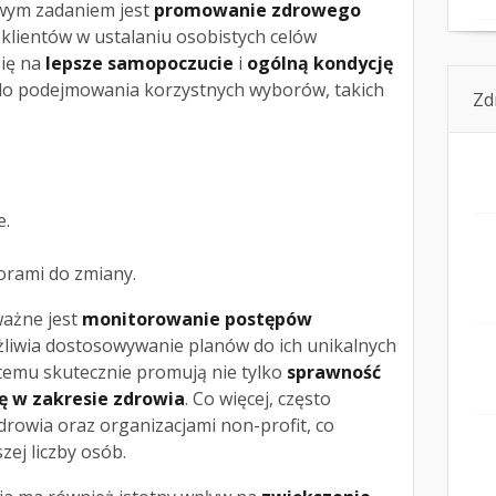
owym zadaniem jest
promowanie zdrowego
klientów w ustalaniu osobistych celów
się na
lepsze samopoczucie
i
ogólną kondycję
h do podejmowania korzystnych wyborów, takich
Zd
e.
orami do zmiany.
ważne jest
monitorowanie postępów
żliwia dostosowywanie planów do ich unikalnych
 temu skutecznie promują nie tylko
sprawność
ę w zakresie zdrowia
. Co więcej, często
rowia oraz organizacjami non-profit, co
zej liczby osób.