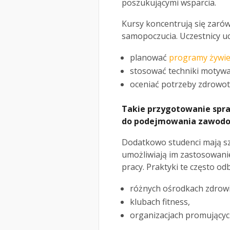
poszukującymi wsparcia.
Kursy koncentrują się zarów
samopoczucia. Uczestnicy ucz
planować
programy żywi
stosować techniki motywa
oceniać potrzeby zdrowot
Takie przygotowanie spra
do podejmowania zawodow
Dodatkowo studenci mają s
umożliwiają im zastosowani
pracy. Praktyki te często od
różnych ośrodkach zdrowi
klubach fitness,
organizacjach promujących