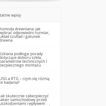
tatnie wpisy
Komoda drewniana: jak
wybrać odpowiedni rozmiar,
układ szuflad i gatunek
drewna
Szklana podłoga: porady
dotyczące doboru szkła,
parametrów technicznych i
bezpiecznego montażu
USG a RTG – czym się różnią
te badania?
Jak skutecznie zabezpieczyć
lakier samochodowy przed
uszkodzeniami i wpływem