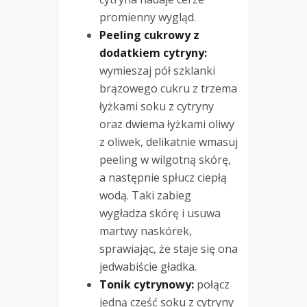
promienny wygląd.
Peeling cukrowy z
dodatkiem cytryny:
wymieszaj pół szklanki
brązowego cukru z trzema
łyżkami soku z cytryny
oraz dwiema łyżkami oliwy
z oliwek, delikatnie wmasuj
peeling w wilgotną skórę,
a następnie spłucz ciepłą
wodą. Taki zabieg
wygładza skórę i usuwa
martwy naskórek,
sprawiając, że staje się ona
jedwabiście gładka.
Tonik cytrynowy:
połącz
jedną część soku z cytryny