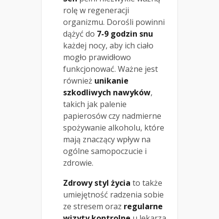
rolę w regeneracji
organizmu. Dorośli powinni
dążyć do
7-9 godzin snu
każdej nocy, aby ich ciało
mogło prawidłowo
funkcjonować. Ważne jest
również
unikanie
szkodliwych nawyków
,
takich jak palenie
papierosów czy nadmierne
spożywanie alkoholu, które
mają znaczący wpływ na
ogólne samopoczucie i
zdrowie.
Zdrowy styl życia
to także
umiejętność radzenia sobie
ze stresem oraz
regularne
wizyty kontrolne
u lekarza.