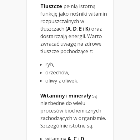
Tłuszcze
pełnią istotną
funkcję jako nośniki witamin
rozpuszczalnych w
tłuszczach (
A
,
D
,
E
i
K
) oraz
dostarczają energii. Warto
zwracać uwagę na zdrowe
tłuszcze pochodzące z:
ryb,
orzechów,
oliwy z oliwek.
Witaminy
i
minerały
są
niezbędne do wielu
procesów biochemicznych
zachodzących w organizmie.
Szczególnie istotne są:
witaminy
A
,
C
i
D
,