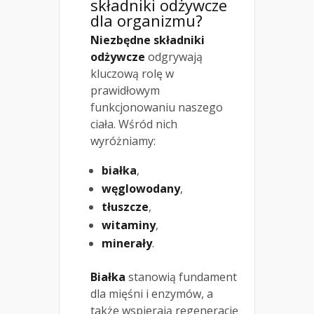
składniki odżywcze
dla organizmu
?
Niezbędne składniki
odżywcze
odgrywają
kluczową rolę w
prawidłowym
funkcjonowaniu naszego
ciała. Wśród nich
wyróżniamy:
białka
,
węglowodany
,
tłuszcze
,
witaminy
,
minerały
.
Białka
stanowią fundament
dla mięśni i enzymów, a
także wspierają regenerację