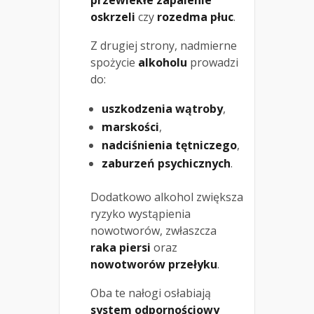
przewlekłe zapalenie
oskrzeli
czy
rozedma płuc
.
Z drugiej strony, nadmierne
spożycie
alkoholu
prowadzi
do:
uszkodzenia wątroby
,
marskości
,
nadciśnienia tętniczego
,
zaburzeń psychicznych
.
Dodatkowo alkohol zwiększa
ryzyko wystąpienia
nowotworów, zwłaszcza
raka piersi
oraz
nowotworów przełyku
.
Oba te nałogi osłabiają
system odpornościowy