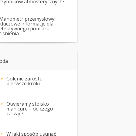
czynników atmosferycznych?
Manometr przemysłowy:
kluczowe informacje dla
efektywnego pomiaru
ciśnienia
oda
Golenie zarostu-
pierwsze kroki
Otwieramy stoisko
manicure – od czego
zacząć?
W jaki sposób usunąć