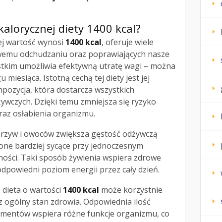
okalorycznej diety 1400 kcal?
rej wartość wynosi
1400 kcal
, oferuje wiele
owemu odchudzaniu oraz poprawiających nasze
tkim umożliwia efektywną utratę wagi – można
u miesiąca. Istotną cechą tej diety jest jej
pozycja, która dostarcza wszystkich
ywczych. Dzięki temu zmniejsza się ryzyko
raz osłabienia organizmu.
arzyw i owoców zwiększa gęstość odżywczą
 one bardziej sycące przy jednoczesnym
ności. Taki sposób żywienia wspiera zdrowe
dpowiedni poziom energii przez cały dzień.
 dieta o wartości
1400 kcal
może korzystnie
 ogólny stan zdrowia. Odpowiednia ilość
ementów wspiera różne funkcje organizmu, co