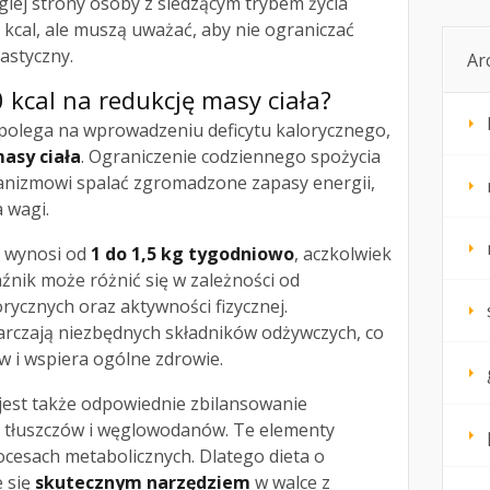
ugiej strony osoby z siedzącym trybem życia
kcal, ale muszą uważać, aby nie ograniczać
astyczny.
Ar
0 kcal na redukcję masy ciała?
polega na wprowadzeniu deficytu kalorycznego,
asy ciała
. Ograniczenie codziennego spożycia
ganizmowi spalać zgromadzone zapasy energii,
 wagi.
a wynosi od
1 do 1,5 kg tygodniowo
, aczkolwiek
źnik może różnić się w zależności od
rycznych oraz aktywności fizycznej.
rczają niezbędnych składników odżywczych, co
 i wspiera ogólne zdrowie.
jest także odpowiednie zbilansowanie
, tłuszczów i węglowodanów. Te elementy
ocesach metabolicznych. Dlatego dieta o
e się
skutecznym narzędziem
w walce z