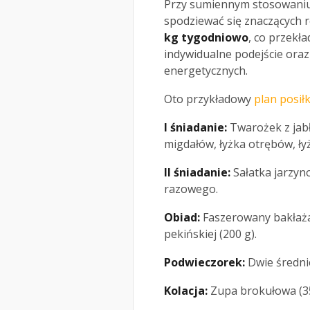
Przy sumiennym stosowaniu 
spodziewać się znaczących 
kg tygodniowo
, co przekł
indywidualne podejście ora
energetycznych.
Oto przykładowy
plan posił
I śniadanie:
Twarożek z jabłk
migdałów, łyżka otrębów, ły
II śniadanie:
Sałatka jarzyn
razowego.
Obiad:
Faszerowany bakłaża
pekińskiej (200 g).
Podwieczorek:
Dwie średnie
Kolacja:
Zupa brokułowa (35