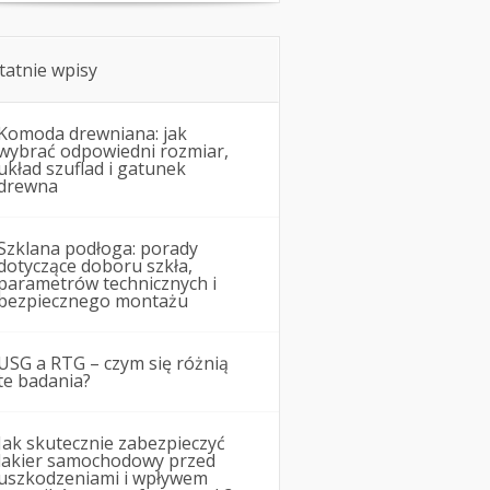
tatnie wpisy
Komoda drewniana: jak
wybrać odpowiedni rozmiar,
układ szuflad i gatunek
drewna
Szklana podłoga: porady
dotyczące doboru szkła,
parametrów technicznych i
bezpiecznego montażu
USG a RTG – czym się różnią
te badania?
Jak skutecznie zabezpieczyć
lakier samochodowy przed
uszkodzeniami i wpływem