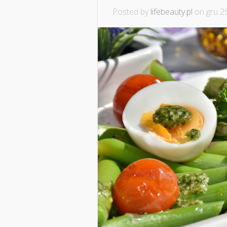
Posted by
lifebeauty.pl
on gru 29