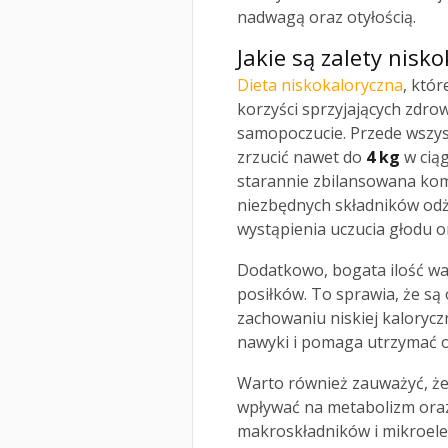
nadwagą oraz otyłością.
Jakie są zalety nisk
Dieta niskokaloryczna
, któ
korzyści sprzyjających zdr
samopoczucie. Przede wszys
zrzucić nawet do
4 kg
w ciąg
starannie zbilansowana kom
niezbędnych składników odż
wystąpienia uczucia głodu o
Dodatkowo, bogata ilość w
posiłków. To sprawia, że są
zachowaniu niskiej kalorycz
nawyki i pomaga utrzymać o
Warto również zauważyć, że
wpływać na metabolizm oraz
makroskładników i mikroel