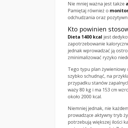
Nie mniej ważna jest także
Pamiętaj również o
monito
odchudzania oraz pozytywn
Kto powinien stosow
Dieta 1400 kcal
jest dedyko
zapotrzebowanie kaloryczne
jednak wprowadzać ją ostrożn
zminimalizować ryzyko nie
Tego typu plan żywieniowy
szybko schudnąć, na przykł
przypadku stanów zapalnych
waży 80 kg i ma 153 cm wzr
około 2000 kcal.
Niemniej jednak, nie każde
prowadzące aktywny tryb życ
potrzebują większej ilości k