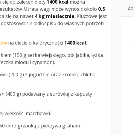
się do zaleceń diety
1400 kcal
można
Zd
rezultatów. Utrata wagi może wynosić około
0,5
ada się na nawet
4 kg miesięcznie
. Kluczowe jest
z dostosowanie jadłospisu do własnych potrzeb
ków
na diecie o kaloryczności
1400 kcal
:
iem (150 g serka wiejskiego, pół jabłka, łyżka
żeczka miodu i cynamon).
owa (200 g) z jogurtem oraz kromką chleba
n (400 g) podawany z surówką z kapusty
j wielkości marchewki.
0 ml) z grzanką z pieczywa graham.