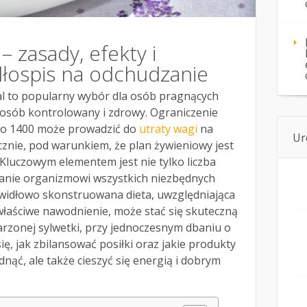
– zasady, efekty i
dłospis na odchudzanie
al to popularny wybór dla osób pragnących
osób kontrolowany i zdrowy. Ograniczenie
 do 1400 może prowadzić do
utraty wagi
na
Ur
znie, pod warunkiem, że plan żywieniowy jest
Kluczowym elementem jest nie tylko liczba
czanie organizmowi wszystkich niezbędnych
widłowo skonstruowana dieta, uwzględniająca
właściwe nawodnienie, może stać się skuteczną
rzonej sylwetki, przy jednoczesnym dbaniu o
ę, jak zbilansować posiłki oraz jakie produkty
dnąć, ale także cieszyć się energią i dobrym