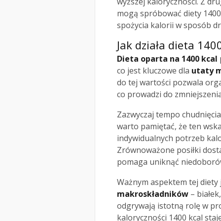
wyższej kaloryczności. Z dr
mogą spróbować diety 1400 
spożycia kalorii w sposób dr
Jak działa dieta 140
Dieta oparta na 1400 kcal
co jest kluczowe dla
utaty m
do tej wartości pozwala or
co prowadzi do zmniejszenia
Zazwyczaj tempo chudnięci
warto pamiętać, że ten wska
indywidualnych potrzeb kalo
Zrównoważone posiłki dosta
pomaga uniknąć niedoborów
Ważnym aspektem tej diety 
makroskładników
– białek
odgrywają istotną rolę w pr
kaloryczności 1400 kcal staj