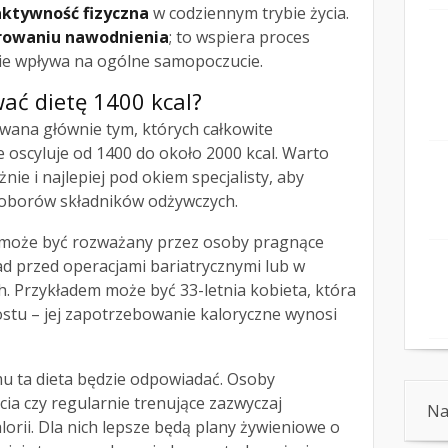
aktywność fizyczna
w codziennym trybie życia.
rowaniu nawodnienia
; to wspiera proces
ie wpływa na ogólne samopoczucie.
ać dietę 1400 kcal?
wana głównie tym, których całkowite
 oscyluje od 1400 do około 2000 kcal. Warto
ie i najlepiej pod okiem specjalisty, aby
doborów składników odżywczych.
 może być rozważany przez osoby pragnące
ad przed operacjami bariatrycznymi lub w
. Przykładem może być 33-letnia kobieta, która
ostu – jej zapotrzebowanie kaloryczne wynosi
mu ta dieta będzie odpowiadać. Osoby
ia czy regularnie trenujące zazwyczaj
Na
alorii. Dla nich lepsze będą plany żywieniowe o