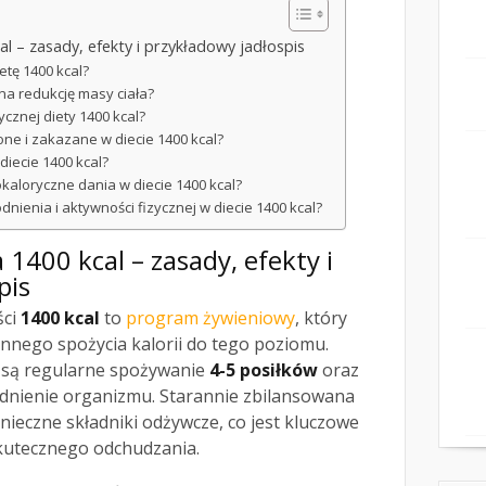
l – zasady, efekty i przykładowy jadłospis
etę 1400 kcal?
 na redukcję masy ciała?
ycznej diety 1400 kcal?
one i zakazane w diecie 1400 kcal?
diecie 1400 kcal?
okaloryczne dania w diecie 1400 kcal?
dnienia i aktywności fizycznej w diecie 1400 kcal?
1400 kcal – zasady, efekty i
pis
ści
1400 kcal
to
program żywieniowy
, który
nnego spożycia kalorii do tego poziomu.
y są regularne spożywanie
4-5 posiłków
oraz
dnienie organizmu. Starannie zbilansowana
nieczne składniki odżywcze, co jest kluczowe
skutecznego odchudzania.