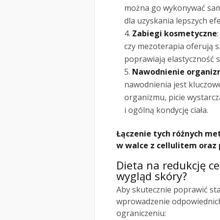
można go wykonywać samod
dla uzyskania lepszych ef
Zabiegi kosmetyczne
czy mezoterapia oferują sz
poprawiają elastyczność 
Nawodnienie organi
nawodnienia jest kluczowe
organizmu, picie wystarcz
i ogólną kondycję ciała.
Łączenie tych różnych me
w walce z cellulitem oraz
Dieta na redukcję cel
wygląd skóry?
Aby skutecznie poprawić stan
wprowadzenie odpowiednich
ograniczeniu: