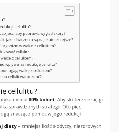
tu?
dukcji cellulitu?
u: co jeść, aby poprawić wygląd skóry?
lit: jakie ćwiczenia są najskuteczniejsze?
 organizm w walce z cellulitem?
dukować cellulit?
alce z cellulitem?
mu wpływa na redukcję cellulitu?
spomagają walkę z cellulitem?
 na cellulit warto znać?
ę cellulitu?
dotyka niemal
80% kobiet
. Aby skutecznie się go
lka sprawdzonych strategii. Oto pięć
ogą znacząco pomóc w jego redukcji:
j diety
– zmniejsz ilość słodyczy, niezdrowych