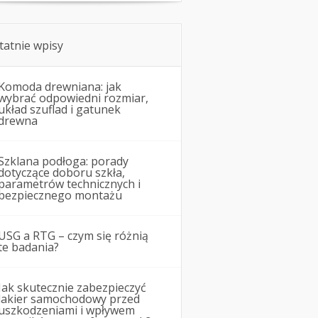
tatnie wpisy
Komoda drewniana: jak
wybrać odpowiedni rozmiar,
układ szuflad i gatunek
drewna
Szklana podłoga: porady
dotyczące doboru szkła,
parametrów technicznych i
bezpiecznego montażu
USG a RTG – czym się różnią
te badania?
Jak skutecznie zabezpieczyć
lakier samochodowy przed
uszkodzeniami i wpływem