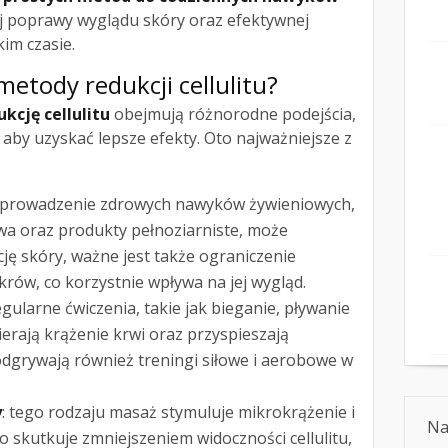
j poprawy wyglądu skóry oraz efektywnej
kim czasie.
metody redukcji cellulitu?
kcję cellulitu
obejmują różnorodne podejścia,
 aby uzyskać lepsze efekty. Oto najważniejsze z
wprowadzenie zdrowych nawyków żywieniowych,
a oraz produkty pełnoziarniste, może
ę skóry, ważne jest także ograniczenie
krów, co korzystnie wpływa na jej wygląd.
regularne ćwiczenia, takie jak bieganie, pływanie
ierają krążenie krwi oraz przyspieszają
odgrywają również treningi siłowe i aerobowe w
y
: tego rodzaju masaż stymuluje mikrokrążenie i
Na
o skutkuje zmniejszeniem widoczności cellulitu,