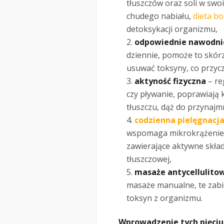
tłuszczów oraz soli w swoi
chudego nabiału,
dieta b
detoksykacji organizmu,
odpowiednie nawodni
dziennie, pomoże to skór
usuwać toksyny, co przyczy
aktyność fizyczna
– re
czy pływanie, poprawiają 
tłuszczu, dąż do przynajm
codzienna pielęgnacja
wspomaga mikrokrążenie i
zawierające aktywne skład
tłuszczowej,
masaże antycellulito
masaże manualne, te zabi
toksyn z organizmu.
Wprowadzenie tych pięci