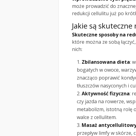
może prowadzić do znaczne
redukcji cellulitu już po krót
Jakie są skuteczne 
Skuteczne sposoby na redu
które można ze sobą łączyć,
nich:
Zbilansowana dieta
: 
bogatych w owoce, warzyw
znacząco poprawić kondycj
tłuszczów nasyconych i cu
Aktywność fizyczna
: 
czy jazda na rowerze, wsp
metabolizm, istotną rolę 
walce z cellulitem.
Masaż antycellulitow
przepływ limfy w skórze, c