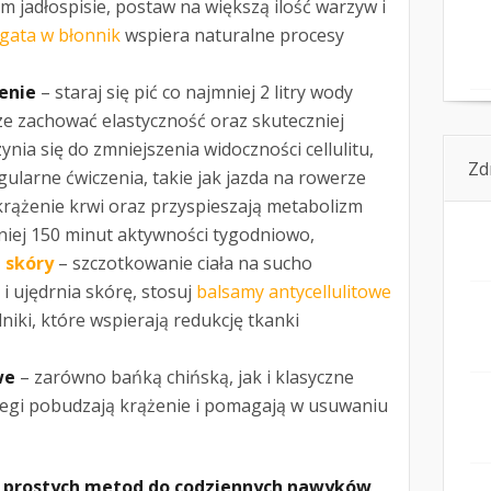
m jadłospisie, postaw na większą ilość warzyw i
ogata w błonnik
wspiera naturalne procesy
enie
– staraj się pić co najmniej 2 litry wody
ze zachować elastyczność oraz skuteczniej
nia się do zmniejszenia widoczności cellulitu,
Zd
gularne ćwiczenia, takie jak jazda na rowerze
krążenie krwi oraz przyspieszają metabolizm
niej 150 minut aktywności tygodniowo,
 skóry
– szczotkowanie ciała na sucho
 ujędrnia skórę, stosuj
balsamy antycellulitowe
niki, które wspierają redukcję tkanki
we
– zarówno bańką chińską, jak i klasyczne
egi pobudzają krążenie i pomagają w usuwaniu
u prostych metod do codziennych nawyków