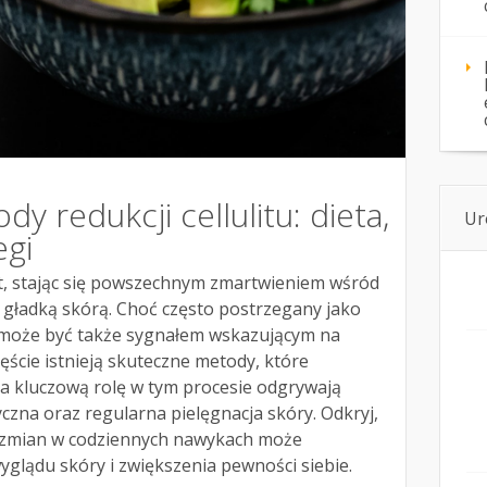
y redukcji cellulitu: dieta,
Ur
egi
et, stając się powszechnym zmartwieniem wśród
 gładką skórą. Choć często postrzegany jako
it może być także sygnałem wskazującym na
zęście istnieją skuteczne metody, które
 a kluczową rolę w tym procesie odgrywają
yczna oraz regularna pielęgnacja skóry. Odkryj,
 zmian w codziennych nawykach może
yglądu skóry i zwiększenia pewności siebie.