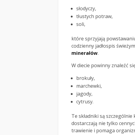
słodyczy,
tłustych potraw,
soli,
które sprzyjają powstawaniu
codzienny jadłospis świeży
minerałów
.
W diecie powinny znaleźć się
brokuły,
marchewki,
jagody,
cytrusy.
Te składniki są szczególnie
dostarczają nie tylko cenny
trawienie i pomaga organiz