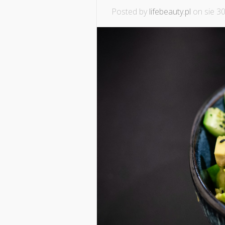
Posted by
lifebeauty.pl
on sie 30