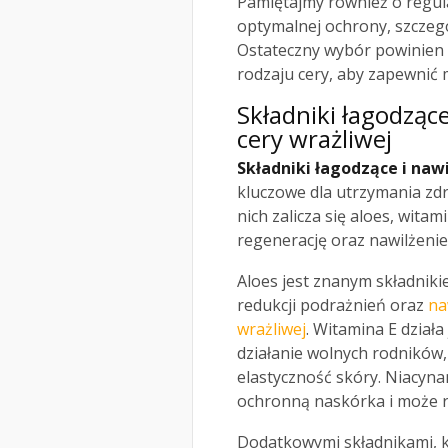
Pamiętajmy również o regular
optymalnej ochrony, szczeg
Ostateczny wybór powinien 
rodzaju cery, aby zapewnić
Składniki łagodząc
cery wrażliwej
Składniki łagodzące i naw
kluczowe dla utrzymania zdr
nich zalicza się aloes, wita
regenerację oraz nawilżenie
Aloes jest znanym składnik
redukcji podrażnień oraz
na
wrażliwej
. Witamina E działa
działanie wolnych rodników
elastyczność skóry. Niacyna
ochronną naskórka i może r
Dodatkowymi składnikami, k