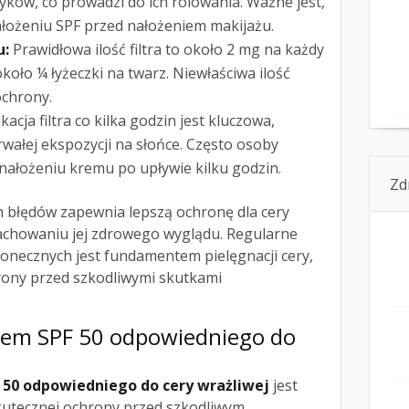
yków, co prowadzi do ich rolowania. Ważne jest,
ałożeniu SPF przed nałożeniem makijażu.
u:
Prawidłowa ilość filtra to około 2 mg na każdy
koło ¼ łyżeczki na twarz. Niewłaściwa ilość
ochrony.
kacja filtra co kilka godzin jest kluczowa,
wałej ekspozycji na słońce. Często osoby
łożeniu kremu po upływie kilku godzin.
Zd
 błędów zapewnia lepszą ochronę dla cery
achowaniu jej zdrowego wyglądu. Regularne
łonecznych jest fundamentem pielęgnacji cery,
rony przed szkodliwymi skutkami
trem SPF 50 odpowiedniego do
 50 odpowiedniego do cery wrażliwej
jest
kutecznej ochrony przed szkodliwym