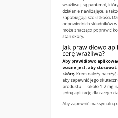
wrażliwej, są pantenol, któ
działanie nawilżające, a tak
zapobiegają szorstkości. Dz
odpowiednich składników w 
może znacząco poprawić ko
stan skóry.
Jak prawidłowo apl
cerę wrażliwą?
Aby prawidłowo aplikować 
ważne jest, aby stosować 
skórę.
Krem należy nałożyć 
aby zapewnić jego skutecznoś
produktu — około 1-2 mg na 
jedną aplikację dla całego cia
Aby zapewnić maksymalną oc