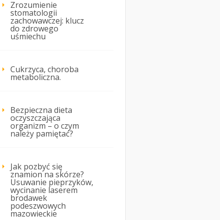
Zrozumienie
stomatologii
zachowawczej: klucz
do zdrowego
uśmiechu
Cukrzyca, choroba
metaboliczna.
Bezpieczna dieta
oczyszczająca
organizm – o czym
należy pamiętać?
Jak pozbyć się
znamion na skórze?
Usuwanie pieprzyków,
wycinanie laserem
brodawek
podeszwowych
mazowieckie