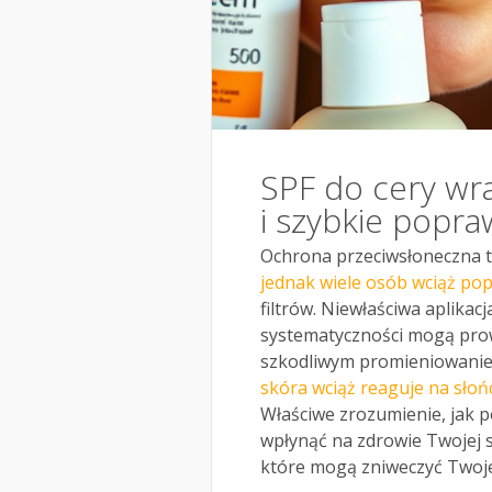
SPF do cery wra
i szybkie popra
Ochrona przeciwsłoneczna t
jednak wiele osób wciąż po
filtrów. Niewłaściwa aplikac
systematyczności mogą prow
szkodliwym promieniowaniem
skóra wciąż reaguje na sło
Właściwe zrozumienie, jak 
wpłynąć na zdrowie Twojej s
które mogą zniweczyć Twoje 