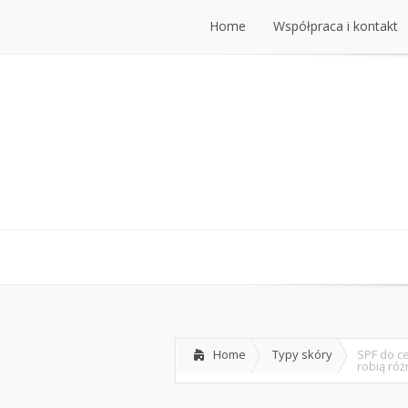
Home
Współpraca i kontakt
Home
Typy skóry
SPF do ce
robią róż