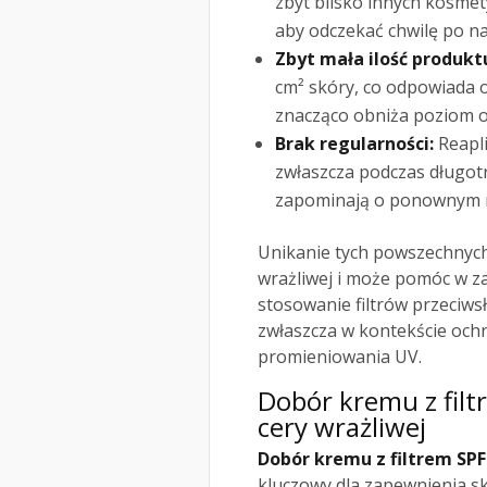
zbyt blisko innych kosmet
aby odczekać chwilę po n
Zbyt mała ilość produkt
cm² skóry, co odpowiada o
znacząco obniża poziom 
Brak regularności:
Reapli
zwłaszcza podczas długotr
zapominają o ponownym na
Unikanie tych powszechnych
wrażliwej i może pomóc w z
stosowanie filtrów przeciws
zwłaszcza w kontekście och
promieniowania UV.
Dobór kremu z fil
cery wrażliwej
Dobór kremu z filtrem SPF
kluczowy dla zapewnienia s