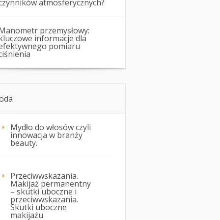
czynników atmosferycznych?
Manometr przemysłowy:
kluczowe informacje dla
efektywnego pomiaru
ciśnienia
oda
Mydło do włosów czyli
innowacja w branży
beauty.
Przeciwwskazania.
Makijaż permanentny
– skutki uboczne i
przeciwwskazania.
Skutki uboczne
makijażu