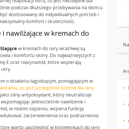
nej reaplikacji filtru, co jest niezbędne dla
ólnie podczas dłuższego przebywania na słońcu.
być dostosowany do indywidualnych potrzeb i
 maksymalny komfort i skuteczność.
e i nawilżające w kremach do
Na
ilżające
w kremach do cery wrażliwej są
owia i komfortu skóry. Do najważniejszych z
minę E oraz niacynamid, które wspierają
 cery.
Ar
iem o działaniu łagodzącym, pomagającym w
wilżaniu, co jest szczególnie istotne dla cery
 jako silny antyoksydant, który neutralizuje
, wspomagając jednocześnie nawilżenie i
mid, w niskim stężeniu, wspiera funkcję
edukować zaczerwienienia oraz podrażnienia.
tóre warto uwzględnić w kosmetykach do cery