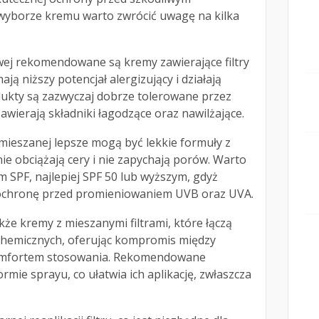
wyborze kremu warto zwrócić uwagę na kilka
iwej rekomendowane są kremy zawierające filtry
ają niższy potencjał alergizujący i działają
ukty są zazwyczaj dobrze tolerowane przez
zawierają składniki łagodzące oraz nawilżające.
 mieszanej lepsze mogą być lekkie formuły z
nie obciążają cery i nie zapychają porów. Warto
 SPF, najlepiej SPF 50 lub wyższym, gdyż
ochronę przed promieniowaniem UVB oraz UVA.
e kremy z mieszanymi filtrami, które łączą
i chemicznych, oferując kompromis między
komfortem stosowania. Rekomendowane
mie sprayu, co ułatwia ich aplikację, zwłaszcza