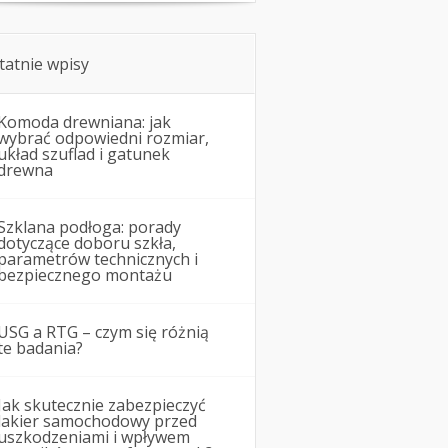
tatnie wpisy
Komoda drewniana: jak
wybrać odpowiedni rozmiar,
układ szuflad i gatunek
drewna
Szklana podłoga: porady
dotyczące doboru szkła,
parametrów technicznych i
bezpiecznego montażu
USG a RTG – czym się różnią
te badania?
Jak skutecznie zabezpieczyć
lakier samochodowy przed
uszkodzeniami i wpływem