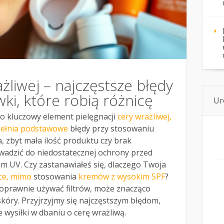
żliwej – najczęstsze błędy
wki, które robią różnicę
Ur
o kluczowy element pielęgnacji
cery wrażliwej,
pełnia podstawowe
błędy przy stosowaniu
ja, zbyt mała ilość produktu czy brak
adzić do niedostatecznej ochrony przed
 UV. Czy zastanawiałeś się, dlaczego Twoja
ńce, mimo
stosowania
kremów z wysokim SPF
?
poprawnie używać filtrów, może znacząco
kóry. Przyjrzyjmy się najczęstszym błędom,
wysiłki w dbaniu o cerę wrażliwą.