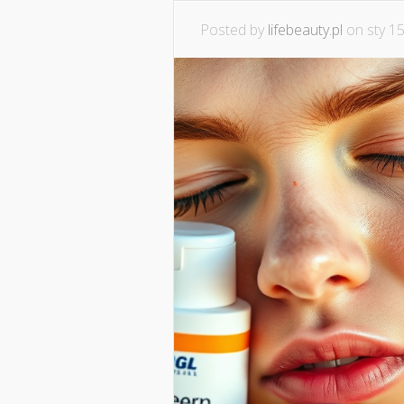
Posted by
lifebeauty.pl
on sty 15