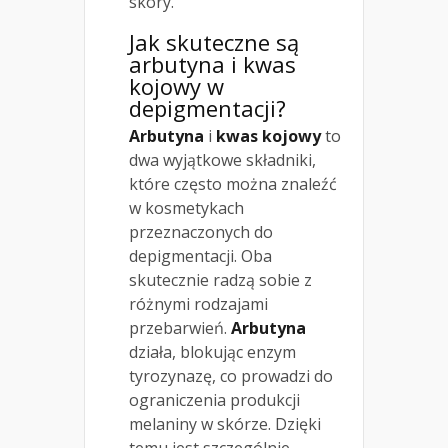
skóry.
Jak skuteczne są
arbutyna i kwas
kojowy w
depigmentacji?
Arbutyna
i
kwas kojowy
to
dwa wyjątkowe składniki,
które często można znaleźć
w kosmetykach
przeznaczonych do
depigmentacji. Oba
skutecznie radzą sobie z
różnymi rodzajami
przebarwień.
Arbutyna
działa, blokując enzym
tyrozynazę, co prowadzi do
ograniczenia produkcji
melaniny w skórze. Dzięki
temu jest szczególnie